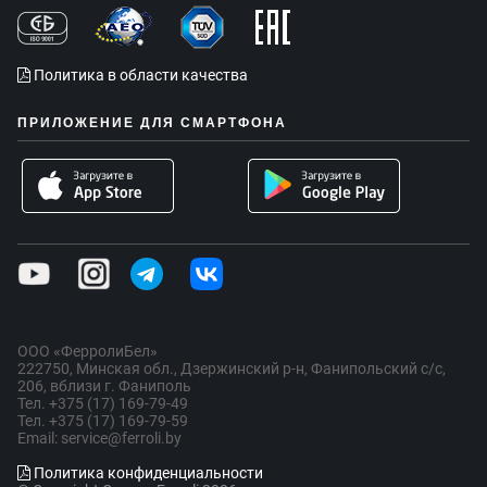
Политика в области качества
ПРИЛОЖЕНИЕ ДЛЯ СМАРТФОНА
ООО «ФерролиБел»
222750, Минская обл., Дзержинский р-н, Фанипольский с/с,
206, вблизи г. Фаниполь
Тел. +375 (17) 169-79-49
Тел. +375 (17) 169-79-59
Email: service@ferroli.by
Политика конфиденциальности