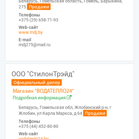
Беларусь, Гомельская область, Гомель, Барыкина,
Продажи
275
Телефоны
+375 (29) 658-71-93
Web-сайт
www.mdj.by
E-mail
mdj275@mail.ru
ООО "СтилонТрэйд"
Официальный дилер
Магазин "ВОДАТЕПЛО24"
Подробная информация
Беларусь, Гомельская обл, Жлобинский р-н, г
Продажи
Жлобин, ул Карла Маркса, д 64
Телефоны
+375 (44) 452-80-80
Web-сайт
vodateplo24.by