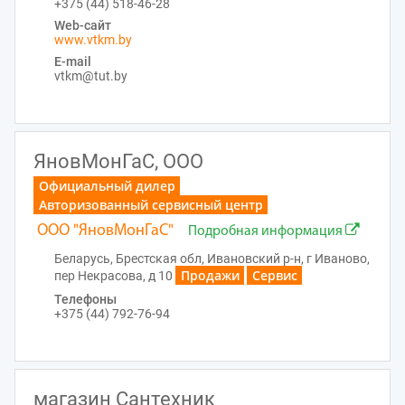
+375 (44) 518-46-28
Web-сайт
www.vtkm.by
E-mail
vtkm@tut.by
ЯновМонГаС, ООО
Официальный дилер
Авторизованный сервисный центр
ООО "ЯновМонГаС"
Подробная информация
Беларусь, Брестская обл, Ивановский р-н, г Иваново,
Продажи
Сервис
пер Некрасова, д 10
Телефоны
+375 (44) 792-76-94
магазин Сантехник