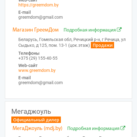
Web-сайт
https://greemdom.by
E-mail
greemdom@gmail.com
Магазин ГреемДом
Подробная информация
Беларусь, Гомельская обл, Речицкий р-н, г Речица, ул
Продажи
Сыдько, д 125, пом. 13-1 (цок.этаж)
Телефоны
+375 (29) 155-40-55
Web-сайт
www.greemdom.by
E-mail
greemdom@gmail.com
Мегаджоуль
Официальный дилер
МегаДжоуль (mdj.by)
Подробная информация