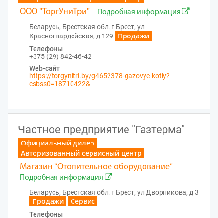
ООО "ТоргУниТри"
Подробная информация
Беларусь, Брестская обл, г Брест, ул
Продажи
Красногвардейская, д 129
Телефоны
+375 (29) 842-46-42
Web-сайт
https://torgynitri.by/g4652378-gazovye-kotly?
csbss0=18710422&
Частное предприятие "Газтерма"
Официальный дилер
Авторизованный сервисный центр
Магазин "Отопительное оборудование"
Подробная информация
Беларусь, Брестская обл, г Брест, ул Дворникова, д 3
Продажи
Сервис
Телефоны