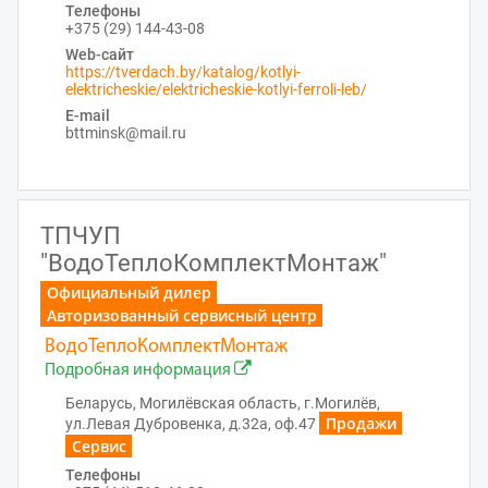
Телефоны
+375 (29) 144-43-08
Web-сайт
https://tverdach.by/katalog/kotlyi-
elektricheskie/elektricheskie-kotlyi-ferroli-leb/
E-mail
bttminsk@mail.ru
ТПЧУП
"ВодоТеплоКомплектМонтаж"
Официальный дилер
Авторизованный сервисный центр
ВодоТеплоКомплектМонтаж
Подробная информация
Беларусь, Могилёвская область, г.Могилёв,
Продажи
ул.Левая Дубровенка, д.32а, оф.47
Сервис
Телефоны