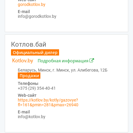
gorodkotlov.by
E-mail
info@gorodkotlov.by
Котлов.бай
Официальный дилер
Kotlov.by
Подробная информация
Беларусь, Минск, г. Минск, ул. Алибегова, 12Б
Продажи
Телефоны
+375 (29) 354-40-41
Web-сайт
https://kotlov.by/kotly/gazovye?
fl=161&pmin=281&pmax=26940
E-mail
info@kotlov.by