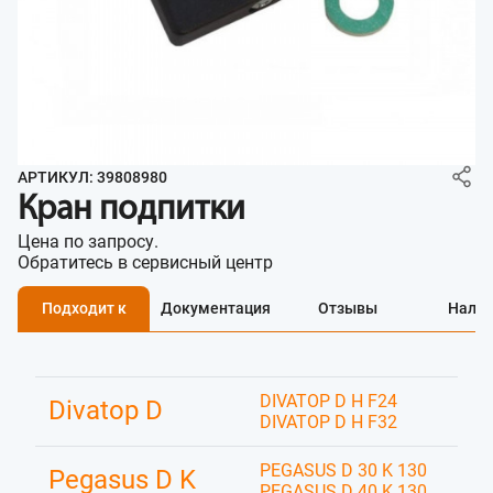
АРТИКУЛ: 39808980
Кран подпитки
Цена по запросу.
Обратитесь в сервисный центр
Подходит к
Документация
Отзывы
Нали
DIVATOP D H F24
Divatop D
DIVATOP D H F32
PEGASUS D 30 K 130
Pegasus D K
PEGASUS D 40 K 130