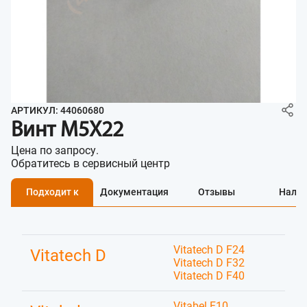
АРТИКУЛ: 44060680
Винт M5X22
Цена по запросу.
Обратитесь в сервисный центр
Подходит к
Документация
Отзывы
Нали
Vitatech D F24
Vitatech D
Vitatech D F32
Vitatech D F40
Vitabel F10