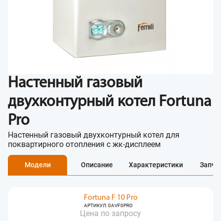
Настенный газовый
двухконтурный котел Fortuna
Pro
Настенный газовый двухконтурный котел для
поквартирного отопления с жк-дисплеем
Модели
Описание
Характеристики
Запча
Fortuna F 10 Pro
АРТИКУЛ: 0AVF0PRO
Цена по запросу