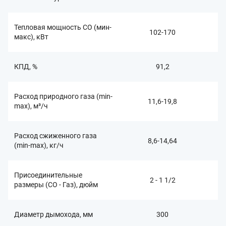
Тепловая мощность СО (мин-
102-170
макс), кВт
КПД, %
91,2
Расход природного газа (min-
11,6-19,8
max), м³/ч
Расход сжиженного газа
8,6-14,64
(min-max), кг/ч
Присоединительные
2 - 1 1/2
размеры (CО - Газ), дюйм
Диаметр дымохода, мм
300