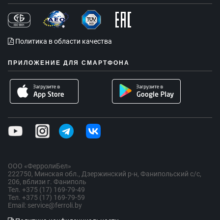
Политика в области качества
ПРИЛОЖЕНИЕ ДЛЯ СМАРТФОНА
ООО «ФерролиБел»
222750, Минская обл., Дзержинский р-н, Фанипольский с/с,
206, вблизи г. Фаниполь
Тел. +375 (17) 169-79-49
Тел. +375 (17) 169-79-59
Email: service@ferroli.by