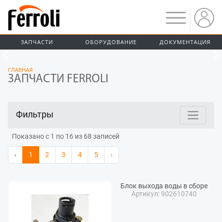
ЗАПЧАСТИ
ОБОРУДОВАНИЕ
ДОКУМЕНТАЦИЯ
Предыдущий
ГЛАВНАЯ
ЗАПЧАСТИ FERROLI
Фильтры
Показано с 1 по 16 из 68 записей
‹
1
2
3
4
5
›
Блок выхода воды в сборе
Артикул: 902610740