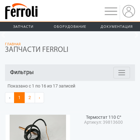
ЗАПЧАСТИ
ОБОРУДОВАНИЕ
ДОКУМЕНТАЦИЯ
Предыдущий
ГЛАВНАЯ
ЗАПЧАСТИ FERROLI
Фильтры
Показано с 1 по 16 из 17 записей
‹
1
2
›
Термостат 110 C°
Артикул: 39813600