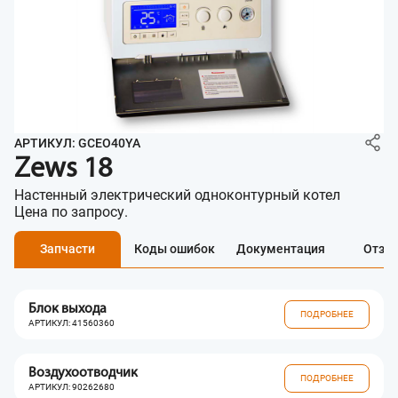
АРТИКУЛ: GCEO40YA
Zews 18
Настенный электрический одноконтурный котел
Цена по запросу.
Запчасти
Коды ошибок
Документация
Отзы
Блок выхода
ПОДРОБНЕЕ
АРТИКУЛ: 41560360
Воздухоотводчик
ПОДРОБНЕЕ
АРТИКУЛ: 90262680