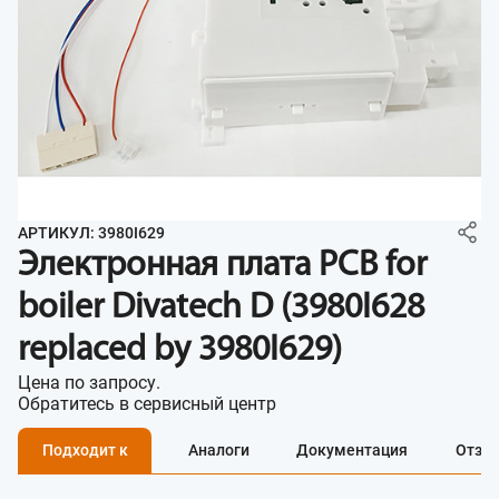
АРТИКУЛ: 3980I629
Электронная плата PCB for
boiler Divatech D (3980I628
replaced by 3980I629)
Цена по запросу.
Обратитесь в сервисный центр
Подходит к
Аналоги
Документация
Отзы