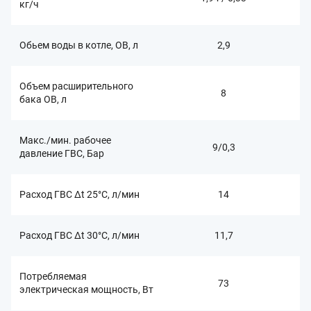
кг/ч
Обьем воды в котле, ОВ, л
2,9
Объем расширительного
8
бака ОВ, л
Макс./мин. рабочее
9/0,3
давление ГВС, Бар
Расход ГВС Δt 25°C, л/мин
14
Расход ГВС Δt 30°C, л/мин
11,7
Потребляемая
73
электрическая мощность, Вт