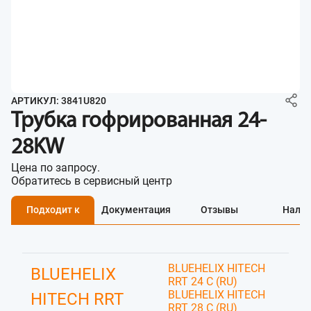
АРТИКУЛ: 3841U820
Трубка гофрированная 24-
28KW
Цена по запросу.
Обратитесь в сервисный центр
Подходит к
Документация
Отзывы
Нали
BLUEHELIX HITECH
BLUEHELIX
RRT 24 C (RU)
BLUEHELIX HITECH
HITECH RRT
RRT 28 C (RU)