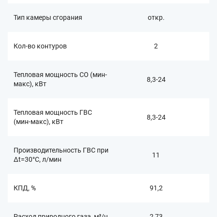
Тип камеры сгорания
откр.
Кол-во контуров
2
Тепловая мощность СО (мин-
8,3-24
макс), кВт
Тепловая мощность ГВС
8,3-24
(мин-макс), кВт
Производительность ГВС при
11
Δt=30°C, л/мин
КПД, %
91,2
Расход природного газа, м³/ч
2,73