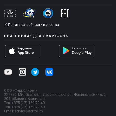
Политика в области качества
ПРИЛОЖЕНИЕ ДЛЯ СМАРТФОНА
ООО «ФерролиБел»
222750, Минская обл., Дзержинский р-н, Фанипольский с/с,
206, вблизи г. Фаниполь
Тел. +375 (17) 169-79-49
Тел. +375 (17) 169-79-59
Email: service@ferroli.by