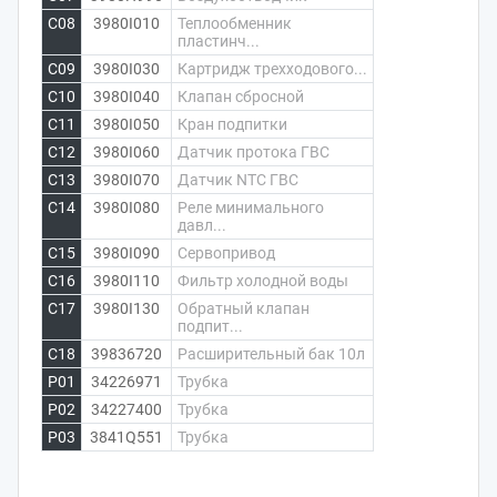
C08
3980I010
Теплообменник
пластинч...
C09
3980I030
Картридж трехходового...
C10
3980I040
Клапан сбросной
C11
3980I050
Кран подпитки
C12
3980I060
Датчик протока ГВС
C13
3980I070
Датчик NTC ГВС
C14
3980I080
Реле минимального
давл...
C15
3980I090
Сервопривод
C16
3980I110
Фильтр холодной воды
C17
3980I130
Обратный клапан
подпит...
C18
39836720
Расширительный бак 10л
P01
34226971
Трубка
P02
34227400
Трубка
P03
3841Q551
Трубка