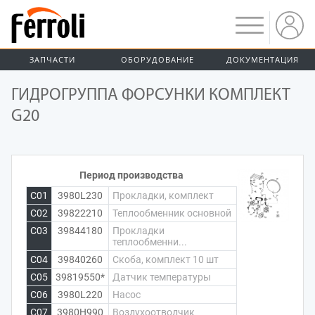
ЗАПЧАСТИ
ОБОРУДОВАНИЕ
ДОКУМЕНТАЦИЯ
ГИДРОГРУППА ФОРСУНКИ КОМПЛЕКТ
G20
Период производства
C01
3980L230
Прокладки, комплект
C02
39822210
Теплообменник основной
C03
39844180
Прокладки
теплообменни...
C04
39840260
Скоба, комплект 10 шт
C05
39819550*
Датчик температуры
C06
3980L220
Насос
C07
3980H990
Воздухоотводчик