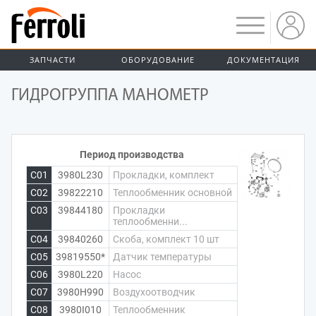
ЗАПЧАСТИ
ОБОРУДОВАНИЕ
ДОКУМЕНТАЦИЯ
ГИДРОГРУППА МАНОМЕТР
Период производства
C01
3980L230
Прокладки, комплект
C02
39822210
Теплообменник основной
C03
39844180
Прокладки
теплообменни...
C04
39840260
Скоба, комплект 10 шт
C05
39819550*
Датчик температуры
C06
3980L220
Насос
C07
3980H990
Воздухоотводчик
C08
3980I010
Теплообменник