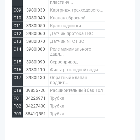
пластинч...
C09
3980I030
Картридж трехходового...
C10
3980I040
Клапан сбросной
C11
3980I050
Кран подпитки
C12
3980I060
Датчик протока ГВС
C13
3980I070
Датчик NTC ГВС
C14
3980I080
Реле минимального
давл...
C15
3980I090
Сервопривод
C16
3980I110
Фильтр холодной воды
C17
3980I130
Обратный клапан
подпит...
C18
39836720
Расширительный бак 10л
P01
34226971
Трубка
P02
34227400
Трубка
P03
3841Q551
Трубка