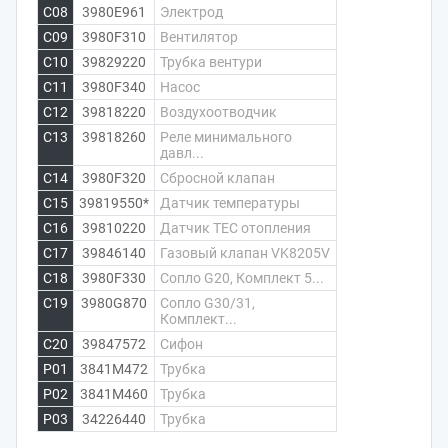
C08
3980E961
Электрод
C09
3980F310
Вентилятор
C10
39829220
Трубка вентури
C11
3980F340
Насос
C12
39818220
Воздухоотводчик
C13
39818260
Реле минимального
давл...
C14
3980F320
Сбросной клапан
C15
39819550*
Датчик температуры
C16
39810220
Датчик ТЕС отопления
C17
39846140
Газовый клапан VK8205V
C18
3980F330
Сопло G20, Комплект 5...
C19
3980G870
Сопло G30/31,
Комплект...
C20
39847572
Сифон
P01
3841M472
Трубка
P02
3841M460
Трубка
P03
34226440
Трубка