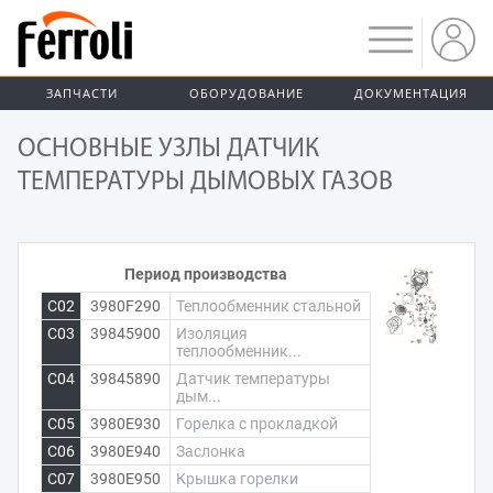
ЗАПЧАСТИ
ОБОРУДОВАНИЕ
ДОКУМЕНТАЦИЯ
ОСНОВНЫЕ УЗЛЫ ДАТЧИК
ТЕМПЕРАТУРЫ ДЫМОВЫХ ГАЗОВ
Период производства
C02
3980F290
Теплообменник стальной
C03
39845900
Изоляция
теплообменник...
C04
39845890
Датчик температуры
дым...
C05
3980E930
Горелка с прокладкой
C06
3980E940
Заслонка
C07
3980E950
Крышка горелки