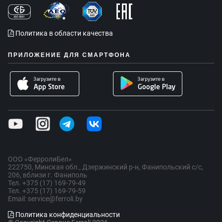
Политика в области качества
ПРИЛОЖЕНИЕ ДЛЯ СМАРТФОНА
ООО «ФерролиБел»
222750, Минская обл., Дзержинский р-н, Фанипольский с/с,
206, вблизи г. Фаниполь
Тел. +375 (17) 169-79-49
Тел. +375 (17) 169-79-59
Email: service@ferroli.by
Политика конфиденциальности