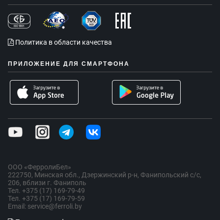
Политика в области качества
ПРИЛОЖЕНИЕ ДЛЯ СМАРТФОНА
ООО «ФерролиБел»
222750, Минская обл., Дзержинский р-н, Фанипольский с/с,
206, вблизи г. Фаниполь
Тел. +375 (17) 169-79-49
Тел. +375 (17) 169-79-59
Email: service@ferroli.by