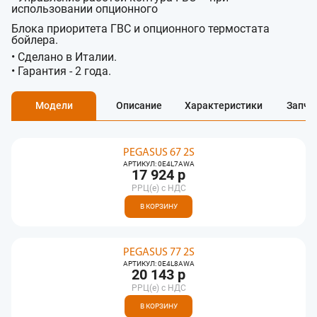
использовании опционного
Блока приоритета ГВС и опционного термостата
бойлера.
• Сделано в Италии.
• Гарантия - 2 года.
Модели
Описание
Характеристики
Запча
PEGASUS 67 2S
АРТИКУЛ: 0E4L7AWA
17 924 р
РРЦ(e) с НДС
В КОРЗИНУ
PEGASUS 77 2S
АРТИКУЛ: 0E4L8AWA
20 143 р
РРЦ(e) с НДС
В КОРЗИНУ