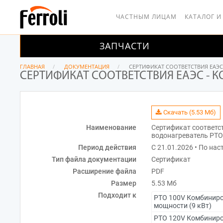
ЧАСТНЫМ ЛИЦАМ
КАТАЛОГ И
ЗАПЧАСТИ
ГЛАВНАЯ
ДОКУМЕНТАЦИЯ
СЕРТИФИКАТ СООТВЕТСТВИЯ ЕАЭ
СЕРТИФИКАТ СООТВЕТСТВИЯ ЕАЭС -
Скачать (5.53 Мб)
Наименование
Сертификат соответс
водонагреватель PT
Период действия
С 21.01.2026 • По на
Тип файла документации
Сертификат
Расширение файла
PDF
Размер
5.53 Мб
Подходит к
PTO 100V Комбиниро
мощности (9 кВт)
PTO 120V Комбиниро