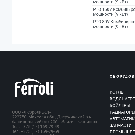
мощности (9 кВт)
PTO 150V Комбиниро
мощности (9 кВт)
PTO 80V Комбиниров
мощности (9 кВт)
ОБОРУДОВ
КОТЛЫ
ВОДОНАГРЕ
БОЙЛЕРЫ
OOO «ФерролиБел»
РАДИАТОР
222750, Минская обл., Дзержинский р-н,
АВТОМАТИК
Фанипольский с/с, 206, вблизи г. Фаниполь
ЗАПЧАСТИ
Тел. +375 (17) 169-79-49
Тел. +375 (17) 169-79-59
ПРОМЫШЛЕ