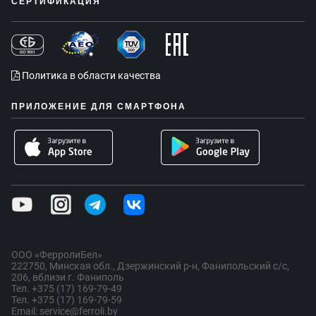
СЕРТИФИКАЦИЯ
Политика в области качества
ПРИЛОЖЕНИЕ ДЛЯ СМАРТФОНА
ООО «ФерролиБел»
222750, Минская обл., Дзержинский р-н, Фанипольский с/с,
206, вблизи г. Фаниполь
Тел. +375 (17) 169-79-49
Тел. +375 (17) 169-79-59
Email: service@ferroli.by